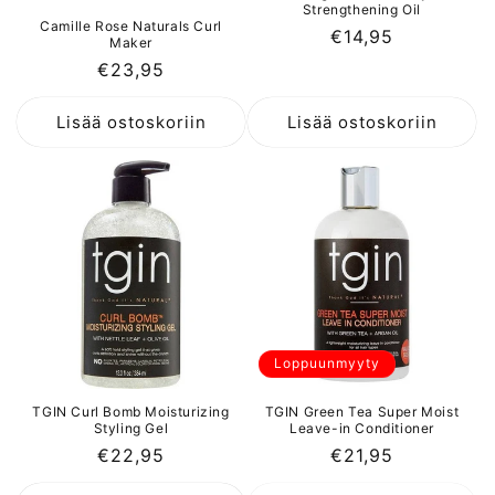
Strengthening Oil
Camille Rose Naturals Curl
Normaalihinta
€14,95
Maker
Normaalihinta
€23,95
Lisää ostoskoriin
Lisää ostoskoriin
Loppuunmyyty
TGIN Curl Bomb Moisturizing
TGIN Green Tea Super Moist
Styling Gel
Leave-in Conditioner
Normaalihinta
€22,95
Normaalihinta
€21,95