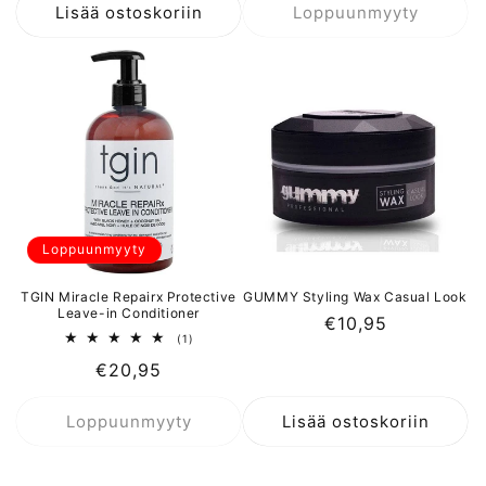
Lisää ostoskoriin
Loppuunmyyty
Loppuunmyyty
TGIN Miracle Repairx Protective
GUMMY Styling Wax Casual Look
Leave-in Conditioner
Normaalihinta
€10,95
1
(1)
arvosteluja
Normaalihinta
€20,95
yhteensä
Loppuunmyyty
Lisää ostoskoriin