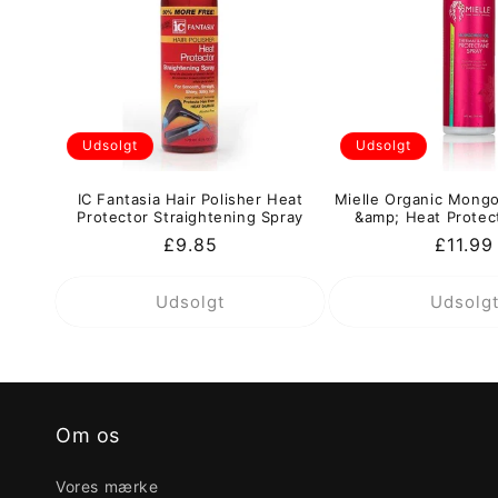
Udsolgt
Udsolgt
IC Fantasia Hair Polisher Heat
Mielle Organic Mong
Protector Straightening Spray
&amp; Heat Protec
Normalpris
£9.85
Normal
£11.99
Udsolgt
Udsolg
Om os
Vores mærke