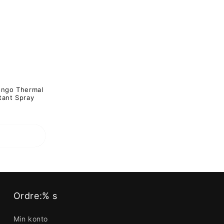
n
:
ongo Thermal
tant Spray
pris
t
Ordre:% s
Min konto