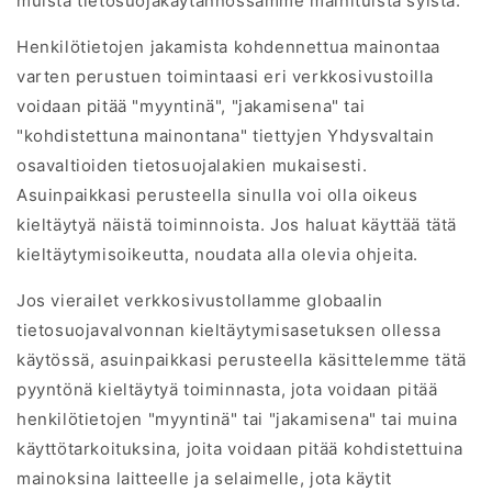
muista tietosuojakäytännössämme mainituista syistä.
Henkilötietojen jakamista kohdennettua mainontaa
varten perustuen toimintaasi eri verkkosivustoilla
voidaan pitää "myyntinä", "jakamisena" tai
"kohdistettuna mainontana" tiettyjen Yhdysvaltain
osavaltioiden tietosuojalakien mukaisesti.
Asuinpaikkasi perusteella sinulla voi olla oikeus
kieltäytyä näistä toiminnoista. Jos haluat käyttää tätä
kieltäytymisoikeutta, noudata alla olevia ohjeita.
Jos vierailet verkkosivustollamme globaalin
tietosuojavalvonnan kieltäytymisasetuksen ollessa
käytössä, asuinpaikkasi perusteella käsittelemme tätä
pyyntönä kieltäytyä toiminnasta, jota voidaan pitää
henkilötietojen "myyntinä" tai "jakamisena" tai muina
käyttötarkoituksina, joita voidaan pitää kohdistettuina
mainoksina laitteelle ja selaimelle, jota käytit