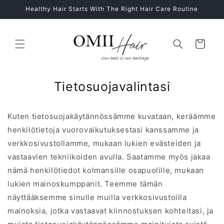
Ohita ja
Healthy Hair Starts With The Right Hair Care Routine
siirry
sisältöön
Ostoskori
Tietosuojavalintasi
Kuten tietosuojakäytännössämme kuvataan, keräämme
henkilötietoja vuorovaikutuksestasi kanssamme ja
verkkosivustollamme, mukaan lukien evästeiden ja
vastaavien tekniikoiden avulla. Saatamme myös jakaa
nämä henkilötiedot kolmansille osapuolille, mukaan
lukien mainoskumppanit. Teemme tämän
näyttääksemme sinulle muilla verkkosivustoilla
mainoksia, jotka vastaavat kiinnostuksen kohteitasi, ja